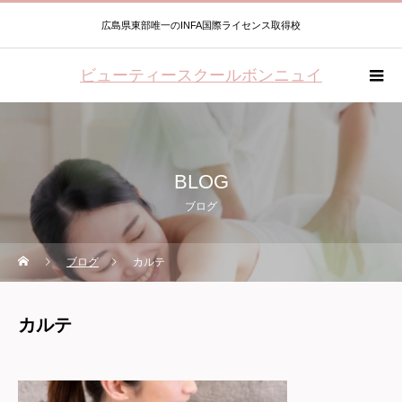
広島県東部唯一のINFA国際ライセンス取得校
ビューティースクールボンニュイ
BLOG
ブログ
ブログ
カルテ
カルテ