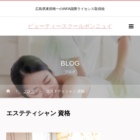
広島県東部唯一のINFA国際ライセンス取得校
ビューティースクールボンニュイ
BLOG
ブログ
ブログ
エステティシャン 資格
エステティシャン 資格