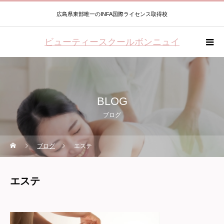
広島県東部唯一のINFA国際ライセンス取得校
ビューティースクールボンニュイ
BLOG
ブログ
ブログ
エステ
エステ